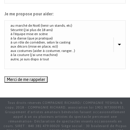
Je me propose pour aider:
Tous droits réservés COMPAGNIE RICHARD/ COMPAGNIE YESHUA &
copy; 2018 - COMPAGNIE RICHARD, association loi 1901 W73000953,
Groupement d'artistes amateurs bénévoles faisant occasionnellement
appel à un ou plusieurs artistes du spectacle percevant une
rémunération- Déclaration de spectacles vivants occasionnels en
cours. SIRET : 840 381 479 00020 Siège social : 30 boulevard de Picpus